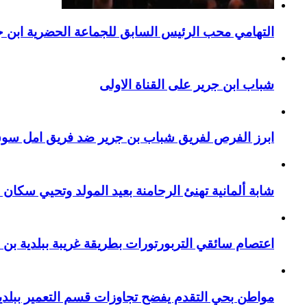
التهامي محب الرئيس السابق للجماعة الحضرية ابن جر
شباب ابن جرير على القناة الاولى
ابرز الفرص لفريق شباب بن جرير ضد فريق امل سوق 
شابة ألمانية تهنئ الرحامنة بعيد المولد وتحيي سكان م
اعتصام سائقي التربورتورات بطريقة غريبة ببلدية بن 
مواطن بحي التقدم يفضح تجاوزات قسم التعمير ببلدية