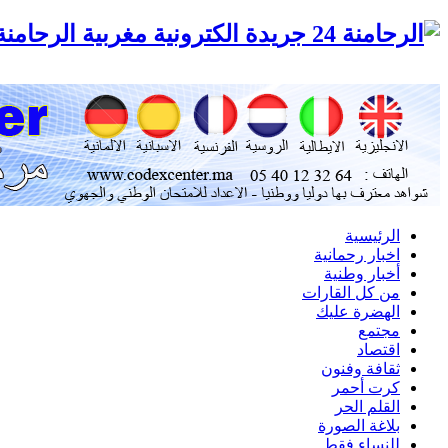
الرحامنة 24 جريدة الكترونية مغ
الرئيسية
اخبار رحمانية
أخبار وطنية
من كل القارات
الهضرة عليك
مجتمع
اقتصاد
ثقافة وفنون
كرت أحمر
القلم الحر
بلاغة الصورة
للنساء فقط