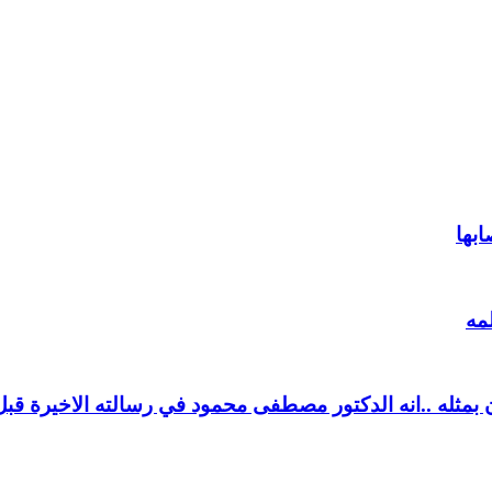
ابها
مه
بمثله ..انه الدكتور مصطفى محمود في رسالته الاخيرة قبل