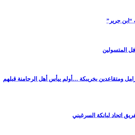
 “ابن جرير”
فل المتسولين
ل ومتقاعدين بخريبكة …أولم ييأس أهل الرحامنة قبلهم
ريق اتحاد لبانكة السرغيني