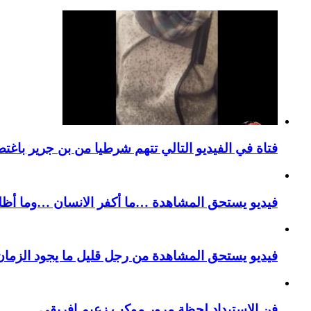
فتاة في الفيديو التالي تتهم شرطيا من بن جرير باغتص
فيديو يستحق المشاهدة …ما أكفر الانسان …وما أظل
فيديو يستحق المشاهدة من رجل قليل ما يجود الزمان 
فن الاستبداد لحظة مرور موكب زعيم افريقي