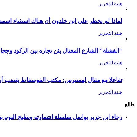
هيئة التحرير
لماذا لم يخطر على ابن خلدون أن هناك استثناء اسمه
هيئة التحرير
“القشلة” الشارع المغتال يئن تجاره بين الركود وجحا
هيئة التحرير
تفاعلا مع مقال لهسبرس: مكتب الفوسفاط يغضب أرام
هيئة التحرير
طالع
رجاء ابن جرير يواصل سلسلة انتصارته ويطيح اليوم بف