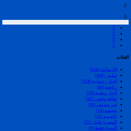
الفئات
24 ساعة
(516)
سليدر
(443)
اخبار رحمانية
(324)
رياضة
(86)
أخبار وطنية
(34)
ثقافة وفنون
(21)
غير مصنف
(20)
مجتمع
(18)
بالفيديو
(12)
الهضرة عليك
(11)
للنساء فقط
(9)