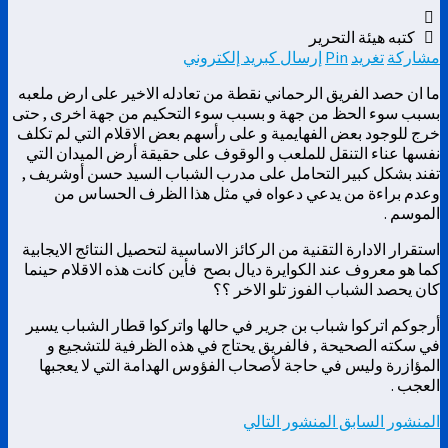
كتبه هيئة التحرير
مشاركة
تغريد
Pin
إرسال كبريد إلكتروني
ما ان حصد الفريق الرحماني نقطة من تعادله الاخير على ارض ملعبه
بسبب سوء الحظ من جهة و بسبب سوء التحكيم من جهة اخرى , حتى
خرج للوجود بعض الفهايمية و على رأسهم بعض الاقلام التي لم تكلف
نفسها عناء التنقل للملعب و الوقوف على حقيقة أرض الميدان التي
تفند بشكل كبير التحامل على مدرب الشباب السيد حسن أوشريف ,
وعدم براءة من يدعي دعواه في مثل هذا الظرف الحساس من
الموسم .
استقرار الادارة التقنية من الركائز الاساسية لتحصيل النتائج الايجابية
كما هو معروف عند الكوايرة ديال بصح فأين كانت هذه الاقلام حينما
كان يحصد الشباب الفوز تلو الاخر ؟؟
أرجوكم اتركوا شباب بن جرير في حالها واتركوا قطار الشباب يسير
في سكته الصحيحة , فالفريق يحتاج في هذه الظرفية للتشجيع و
المؤازرة وليس في حاجة لأصحاب الفؤوس الهدامة التي لا يعجبها
العجب .
المنشور السابق
المنشور التالي