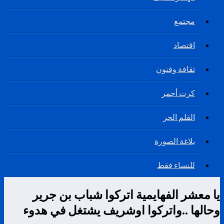
مجتمع
اقتصاد
ثقافة وفنون
كرت أحمر
القلم الحر
بلاغة الصورة
للنساء فقط
يا معشر الفهايمية اتركوا شباب بن جرير
وحالها ..واتركوا اوشريف يشتغل في هدوء