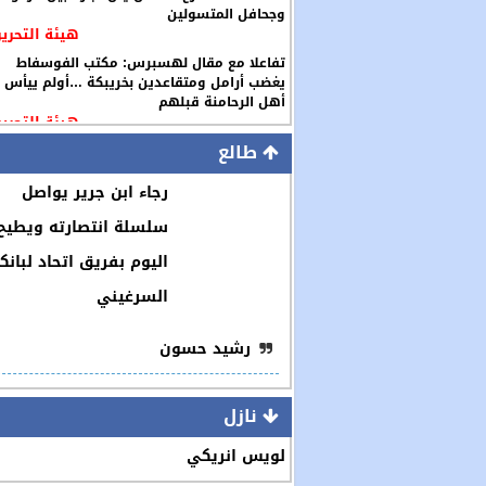
وجحافل المتسولين
هيئة التحرير
تفاعلا مع مقال لهسبرس: مكتب الفوسفاط
يغضب أرامل ومتقاعدين بخريبكة …أولم ييأس
أهل الرحامنة قبلهم
هيئة التحرير
طالع
رجاء ابن جرير يواصل
سلسلة انتصارته ويطيح
اليوم بفريق اتحاد لبانك
السرغيني
رشيد حسون
نازل
لويس انريكي