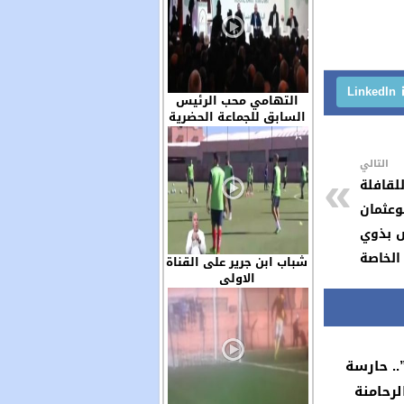
LinkedIn
التهامي محب الرئيس
السابق للجماعة الحضرية
ابن جرير حاضر في الجمع
العام للجمعية المغربية
التالي
لرؤساء الجماعات الترابية
لقافلة
وعثمان
 بذوي
 الخاصة
شباب ابن جرير على القناة
الاولى
.. حارسة
لرحامنة