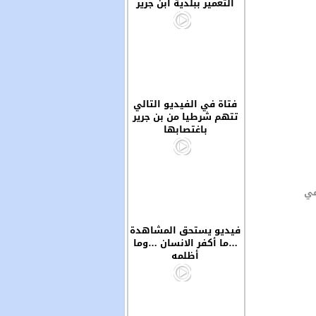
التعمير ببلدية ابن جرير
فتاة في الفيديو التالي
تتهم شرطيا من بن جرير
باغتصابها
في
فيديو يستحق المشاهدة
…ما أكفر الانسان …وما
أظلمه