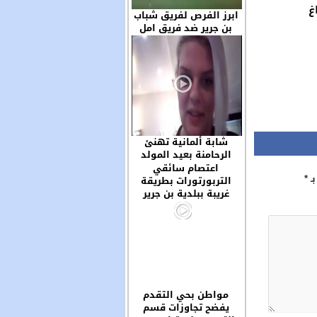
غ
ابرز الفرص لفريق شباب
بن جرير ضد فريق امل
سوق السبت والحظ لعب
دورا مهما في خروج
الفريقين بنتيجة التعادل
السلبي
شابة ألمانية تهنئ
الرحامنة بعيد المولد
وتحيي سكان مدينة ابن
اعتصام سائقي
بـ
*
جرير ..
التربورتورات بطريقة
غريبة ببلدية بن جرير
مواطن بحي التقدم
يفضح تجاوزات قسم