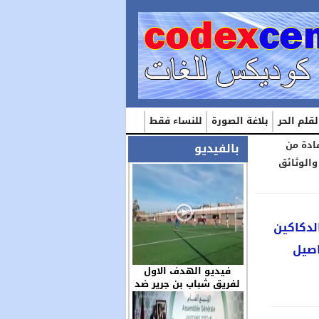
لقلم الحر
بلاغة الصورة
للنساء فقط
ادة من
بالفيديو
والوثائق
لدكاكين
اصيل
فيديو الهدف الاول
لفريق شباب بن جرير ضد
مولودية العيون بكاميرا
الزميل عز الدين …