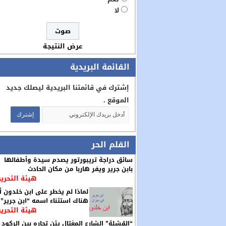
لا
عرض النتيجة
القائمة البريدية
إشترك في قائمتنا البريدية ليصلك جديد
الموقع .
القلم الحر
سائق دراجة تريبورتور يصدم سيدة وأطفالها
بابن جرير ويفر هاربا من مكان الحادث
هيئة التحرير
لماذا لم يخطر على ابن خلدون أ
هناك استثناء اسمه “ابن جرير”
هيئة التحرير
“القشلة” الشارع المغتال يئن تجاره بين الركود