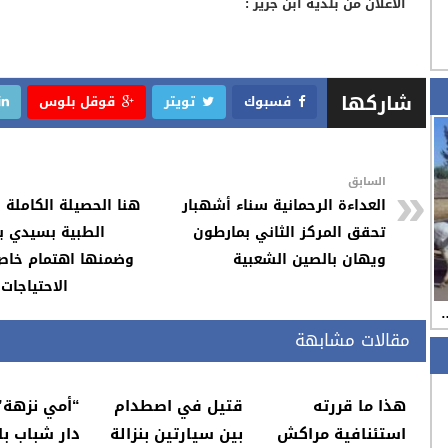
الاعلان من بلدية ابن جرير :
شاركها
فسبوك
تويتر
قوقل بلوس
السابق
العداءة الرحمانية سناء أشهبار
هنا الحصيلة الكاملة ل
تحقق المركز الثاني بمارطون
الطبية بسيدي ب
ويهان بالصين الشعبية
وضمنها اهتمام خاص
الاحتياجات
…
مقالات مشابهة
هذا ما قررته
قتيل في اصطدام
“أمي نزهة”
استئنافية مراكش
بين سيارتين بنزالة
دار شباب با