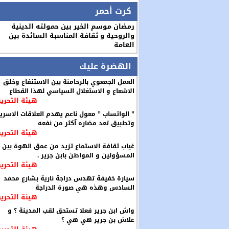
كرت أحمر
رمضان موسم الخير بين حمولته الدينية
والروحية و ثقافة المناسبة السائدة بين
العامة
الهضرة عليك
العمل الجمعوي بالرحامنة بين الاستنفاع وخلق
الاشعاع و الاستغلال السياسي لهذا القطاع
هيئة التحرير
” الواتساب ” معول ناعم يهدم العلاقات الاسري
وتطبيق تعد مضاره ّأكثر من نفعه
هيئة التحرير
غياب ثقافة الاستماع تزيد من عمق الهوة بين
المسؤولين و المواطن بابن جرير .
هيئة التحرير
سيارة خفيفة تهدس دراجة نارية بشارع محمد
السادس وهذه هي صورة الدراجة
هيئة التحرير
واش ابن جرير فعلا تستحق لقب المدينة ؟ و
علاش بن جرير هي هي ؟