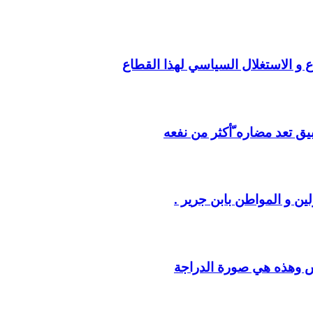
ع و الاستغلال السياسي لهذا القطاع
يق تعد مضاره ّأكثر من نفعه
ين و المواطن بابن جرير .
س وهذه هي صورة الدراجة