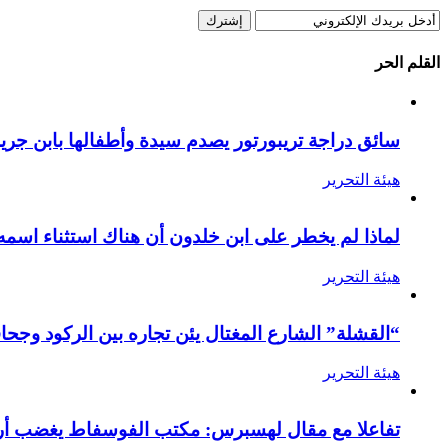
القلم الحر
سائق دراجة تريبورتور يصدم سيدة وأطفالها بابن جرير
هيئة التحرير
لماذا لم يخطر على ابن خلدون أن هناك استثناء اسمه
هيئة التحرير
“القشلة” الشارع المغتال يئن تجاره بين الركود وجحا
هيئة التحرير
تفاعلا مع مقال لهسبرس: مكتب الفوسفاط يغضب أرام