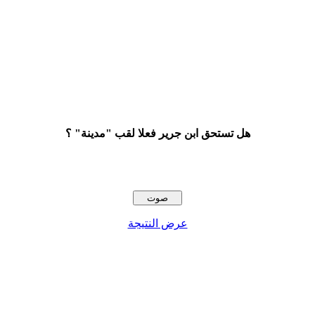
هل تستحق ابن جرير فعلا لقب "مدينة" ؟
عرض النتيجة