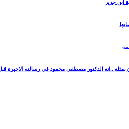
 ابن جرير
ابها
مه
بمثله ..انه الدكتور مصطفى محمود في رسالته الاخيرة قبل