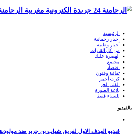
الرحامنة 24 جريدة الكترونية مغ
الرئيسية
اخبار رحمانية
أخبار وطنية
من كل القارات
الهضرة عليك
مجتمع
اقتصاد
ثقافة وفنون
كرت أحمر
القلم الحر
بلاغة الصورة
للنساء فقط
بالفيديو
فيديو الهدف الاول لفريق شباب بن جرير ضد مولودية 