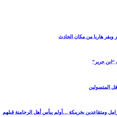
 ويفر هاربا من مكان الحادث
 “ابن جرير”
فل المتسولين
ل ومتقاعدين بخريبكة …أولم ييأس أهل الرحامنة قبلهم