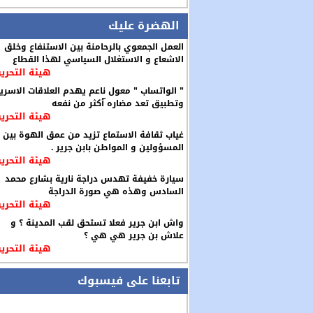
الهضرة عليك
العمل الجمعوي بالرحامنة بين الاستنفاع وخلق
الاشعاع و الاستغلال السياسي لهذا القطاع
هيئة التحرير
” الواتساب ” معول ناعم يهدم العلاقات الاسري
وتطبيق تعد مضاره ّأكثر من نفعه
هيئة التحرير
غياب ثقافة الاستماع تزيد من عمق الهوة بين
المسؤولين و المواطن بابن جرير .
هيئة التحرير
سيارة خفيفة تهدس دراجة نارية بشارع محمد
السادس وهذه هي صورة الدراجة
هيئة التحرير
واش ابن جرير فعلا تستحق لقب المدينة ؟ و
علاش بن جرير هي هي ؟
هيئة التحرير
تابعنا على فيسبوك