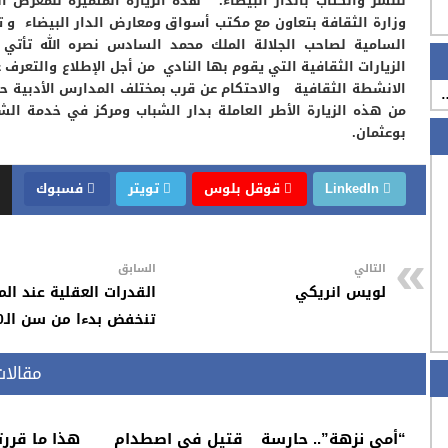
للنشر والكتاب بالدار البيضاء. هذه الزيارة المتميزة للمعرض ا
وزارة الثقافة بتعاون مع مكتب أسواق ومعارض الدار البيضاء و تح
السامية لصاحب الجلالة الملك محمد السادس نصره الله تأتي
الزيارات الثقافية التي يقوم بها النادي من أجل الإطلاع والتعرف
الانشطة الثقافية والاحتكام عن قرب بمختلف المدارس الأدبية ح
…
من هذه الزيارة الأطر العاملة بدار الشباب ومركز في خدمة ال
بوعثمان.
LinkedIn
قوقل بلوس
تويتر
فسبوك
التالي
السابق
لويس انريكي
القدرات العقلية عند الم
تنخفض بدءا من سن الـ50
مقالا
“أمي نزهة”.. حارسة
قتيل في اصطدام
هذا ما قررت