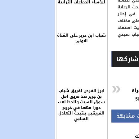
لذي تنظمه
لرؤساء الجماعات الترابية
ت الرعاية
 في إطار
 على مختلف
يث استفاد
شباب سيدي
شباب ابن جرير على القناة
الاولى
شاركها
رأة
ابرز الفرص لفريق شباب
بن جرير ضد فريق امل
سوق السبت والحظ لعب
دورا مهما في خروج
الفريقين بنتيجة التعادل
ت مشابهة
السلبي
ه