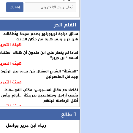
القلم الحر
سائق دراجة تريبورتور يصدم سيدة وأطفالها
بابن جرير ويفر هاربا من مكان الحادث
هيئة التحرير
لماذا لم يخطر على ابن خلدون أن هناك استثناء
اسمه “ابن جرير”
هيئة التحرير
“القشلة” الشارع المغتال يئن تجاره بين الركود
وجحافل المتسولين
هيئة التحرير
تفاعلا مع مقال لهسبرس: مكتب الفوسفاط
يغضب أرامل ومتقاعدين بخريبكة …أولم ييأس
أهل الرحامنة قبلهم
هيئة التحرير
طالع
رجاء ابن جرير يواصل