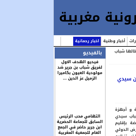
رات
أخبار وطنية
اخبار رحمانية
طالها شباب
بالفيديو
فيديو الهدف الاول
لفريق شباب بن جرير ضد
مولودية العيون بكاميرا
من سيدي
الزميل عز الدين …
 و أجهزة
باب سيدي
التهامي محب الرئيس
السابق للجماعة الحضرية
ضة بإقليم
ابن جرير حاضر في الجمع
رض الدولي
العام للجمعية المغربية