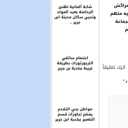
مراكش
شابة ألمانية تهنئ
الرحامنة بعيد المولد
ه متهم
وتحيي سكان مدينة ابن
جماعة
جرير ..
م
اعتصام سائقي
التربورتورات بطريقة
اترك تعليقاً
غريبة ببلدية بن جرير
بـ
*
مواطن بحي التقدم
يفضح تجاوزات قسم
التعمير ببلدية ابن جرير