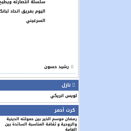
سلسلة انتصارته ويطيح
اليوم بفريق اتحاد لبانك
السرغيني
رشيد حسون
نازل
لويس انريكي
كرت أحمر
رمضان موسم الخير بين حمولته الدينية
والروحية و ثقافة المناسبة السائدة بين
العامة