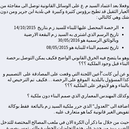
وفعلا بعد اعتماد السيد م .ع على الوسائل القانونية توصل الى مفاجئة من
العيار الثقيل قد تطيح برؤوس كثيرة وكبيرة في بلدية ابن جرير ومن دون
شك وهي كالتالي :
الرخصة المحصل عليها للبناء للسيد ز.م بتاريخ 14/10/2015
تاريخ الرسم الذي اشترى به السيد ز.م البقعة الارضية
وبالوثائق الرسمية هو 30/05/2016
تاريخ تصميم البناء للبناية هو 08/05/2015
وهو ما يتضح فيه الخرق القانوني الواضح فكيف يمكن التوصل برخصة
البناء قبل وجود الملكية ؟؟؟
و عن أين كانت ّأعين اللجنة التي وقعت على المصادقة على التصميم و
كذا المسؤول بالبلدية الموقع على الرخصة …فكيف تم الترخيص له
بالبناء و هو لايتوفر على الملكية ؟؟؟
وكذلك المهندس المعماري الذي صمم البناء دون ملكية ؟
اضافة الى “العدول” الذي حرر ملكية السيد ز.م بالبائعة فقط بوكالة
تفويض الغير قانونية كما هو متعارف عليه .
حيث من خلال ما ذكر أن الكرة الان في ملعب المصالح المختصة للتدخل
للضرب بيد من حديد على هذه التجاوزات الخطيرة والتي تمس بصورة