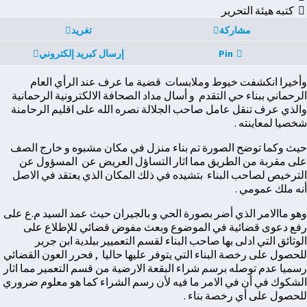
كتبه هيئة التحرير
مشاركة
تغريد
Pin
إرسال كبريد إلكتروني
وأخيرا انكشفت خيوط وملابسات قضية ما عرف عند الرأي العام
الرحماني ببناء حي التقدم و أسال مداد الصحافة الالكترونية الرحمانية
والذي عرف تنقل عامل صاحب الجلالة نصره الله على اقليم الرحامنة
شخصيا لمعاينته .
حيث وكما توضح الصورة تم بناء منزل في مكان مشبوه و خارج الصف
على مقربة من الطريق مما اثار التساؤل العريض عن المسؤول عن
الترخيص لصاحب البناء بتشيده في ذلك المكان الذي يعتقد في الاصل
أنه ملك عمومي .
وهو ماالامر الذي أضر بصورة الحي و بالجيران حيث عمد السيد م.ع على
رفع دعوى قضائية في الموضوع وبعث مفوض قضائي للإطلاع على
الوثائق التي ادلى بها صاحب البناء لقسم التعميير ببلدية ابن جرير
للحصول على رخصة البناء التي يتوفر عليها حاليا , فحرر العون القضائي
رسميا عدم توصله برسم شراء البقعة الارضية من قسم التعمير مما اثار
الشكوك في أن في الامر ما فيه لأن رسم الشراء كما هو معلوم ضروري
للحصول على أي رخصة بناء .